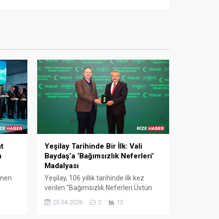
t
Yeşilay Tarihinde Bir İlk: Vali
n
Baydaş’a ‘Bağımsızlık Neferleri’
Madalyası
enen
Yeşilay, 106 yıllık tarihinde ilk kez
verilen "Bağımsızlık Neferleri Üstün
kkat
Hizmet Madalyası"nı, bağımlılıkla
25.04.2026
0
13
mücadeledeki öncü çalışmalarıyla
dikkat çeken Rize Valisi İhsan Selim