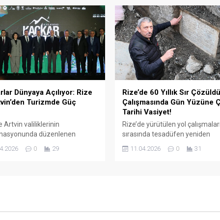
 "Bu kıymetli buluşma,
hikâyesini konu alan "Yeşil ve Gr
imizin gücünü ve birliğimizin
romanını Bakan Mustafa Çiftçi’
maz olduğunu bir kez daha
takdim etmesi oldu.
miştir" dedi.
rlar Dünyaya Açılıyor: Rize
Rize’de 60 Yıllık Sır Çözüldü
tvin’den Turizmde Güç
Çalışmasında Gün Yüzüne Ç
Tarihi Vasiyet!
 Artvin valiliklerinin
Rize’de yürütülen yol çalışmalar
inasyonunda düzenlenen
sırasında tesadüfen yeniden
ararası Kaçkar Turizm Fuarı"nın
keşfedilen tarihi kemer köprün
4.2026
0
29
11.04.2026
0
31
m toplantısı yapıldı. 17-18 Nisan
Osmanlıca kitabesi okundu. Kö
erinde gerçekleşecek fuar,
Bağdat’ta vefat eden Rizeli bir
i Alpler ve Dolomitler gibi
tüccarın vasiyeti üzerine inşa ed
l bir marka haline getirmeyi
ortaya çıktı.
iyor.