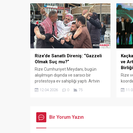
Alkan,
devlet
sarsıl
göster
Rize’de Sanatlı Direniş: “Gazzeli
Kaçka
Olmak Suç mu?”
ve Ar
Birliği
Rize Cumhuriyet Meydanı, bugün
alışılmışın dışında ve sarsıcı bir
Rize ve
protestoya ev sahipliği yaptı. Artvin
koord
Çoruh Üniversitesi Öğretim Üyesi Dr.
"Ulusl
12.04.2026
0
75
11.0
Kemal Sağlam, İsrail’in Filistinlilere
tanıtı
yönelik tartışmalı "idam yasasını" bir
tarihl
performans sanatıyla protesto etti.
bölgey
kürese
Bir Yorum Yazın
hedefl