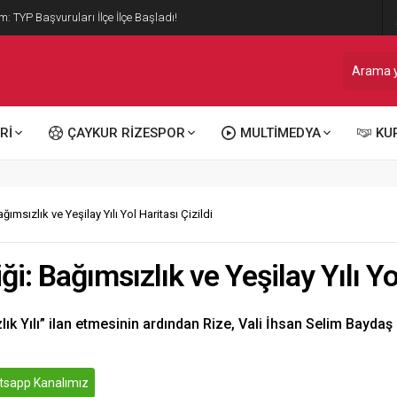
1 Yeni Kadro Açıldı
Rİ
ÇAYKUR RİZESPOR
MULTİMEDYA
KU
ğımsızlık ve Yeşilay Yılı Yol Haritası Çizildi
i: Bağımsızlık ve Yeşilay Yılı Yol
ık Yılı” ilan etmesinin ardından Rize, Vali İhsan Selim Bayda
sapp Kanalımız