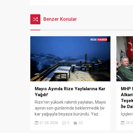
Benzer Konular
Mayıs Ayında Rize Yaylalarına Kar
MHP R
Yağdı!
Alkan
Teşek
Rize'nin yüksek rakımlı yaylaları, Mayıs
İle D
ayının son günlerinde beklenmedik bir
kar yağışıyla beyaza büründü. Yaz
İçişle
mevsimini bekleyen vatandaşlar,
Rize İl
31.05.2026
0
22
25.0
karşılaştıkları kış manzarası karşısında
ziyare
şaşkınlıklarını gizleyemedi.
açıkla