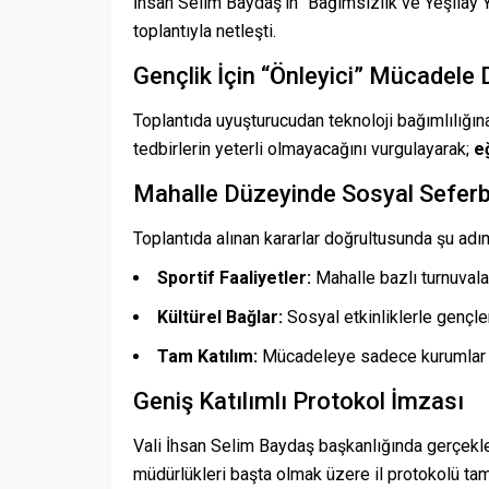
İhsan Selim Baydaş’ın “Bağımsızlık ve Yeşilay Yıl
toplantıyla netleşti.
Gençlik İçin “Önleyici” Mücadele
Toplantıda uyuşturucudan teknoloji bağımlılığın
tedbirlerin yeterli olmayacağını vurgulayarak;
e
Mahalle Düzeyinde Sosyal Seferb
Toplantıda alınan kararlar doğrultusunda şu adıml
Sportif Faaliyetler:
Mahalle bazlı turnuvalar
Kültürel Bağlar:
Sosyal etkinliklerle gençle
Tam Katılım:
Mücadeleye sadece kurumlar de
Geniş Katılımlı Protokol İmzası
Vali İhsan Selim Baydaş başkanlığında gerçekleş
müdürlükleri başta olmak üzere il protokolü tam k