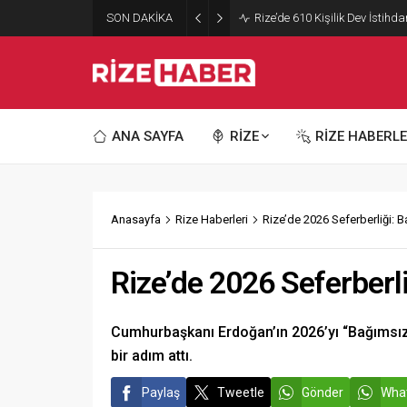
SON DAKİKA
Rize’ye Doktor Müjdesi! Tam 2
ANA SAYFA
RİZE
RİZE HABERLE
Anasayfa
Rize Haberleri
Rize’de 2026 Seferberliği: Ba
Rize’de 2026 Seferberliğ
Cumhurbaşkanı Erdoğan’ın 2026’yı “Bağımsızl
bir adım attı.
Paylaş
Tweetle
Gönder
What