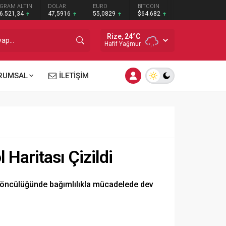
GRAM ALTIN
DOLAR
EURO
BITCOIN
6.521,34
47,5916
55,0829
$64.682
Rize,
24
°C
Hafif Yağmur
RUMSAL
İLETİŞİM
 Haritası Çizildi
ş öncülüğünde bağımlılıkla mücadelede dev