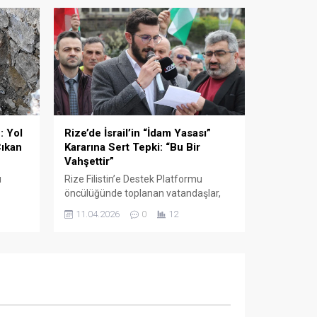
i"
Baydaş’a takdim etti.
ye
: Yol
Rize’de İsrail’in “İdam Yasası”
ıkan
Kararına Sert Tepki: “Bu Bir
Vahşettir”
ı
Rize Filistin’e Destek Platformu
öncülüğünde toplanan vatandaşlar,
ün
İsrail’in Filistinli esirlere yönelik
11.04.2026
0
12
prünün,
hazırladığı sözde "idam yasası" ve
Gazze'deki soykırımı protesto etti.
ildiği