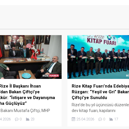
ize İl Başkanı İhsan
Rize Kitap Fuarı’nda Edebiya
’dan Bakan Çiftçi’ye
Rüzgarı: “Yeşil ve Gri” Baka
kür: “İstişare ve Dayanışma
Çiftçi’ye Sunuldu
aha Güçlüyüz”
Rize’de bu yıl üçüncüsü düzenl
ri Bakanı Mustafa Çiftçi, MHP
dev kitap fuarı, kapılarını
 Başkanlığı’na anlamlı bir
kitapseverlere açtı. Fuarın en di
4.2026
0
23
25.04.2026
0
17
tte bulundu. Ziyaret sonrası
çekici anı ise yazar Aytekin
ma yapan İl Başkanı İhsan
Kalender’in, gerçek bir hayat