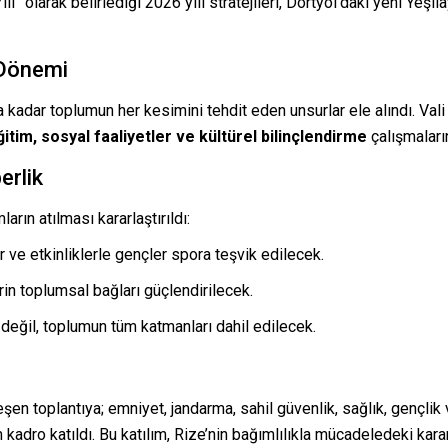
ı” olarak belirlediği 2026 yılı stratejileri, Dörtyol’daki yeni Yeşi
 Dönemi
a kadar toplumun her kesimini tehdit eden unsurlar ele alındı. Va
ğitim, sosyal faaliyetler ve kültürel bilinçlendirme
çalışmaların
erlik
arın atılması kararlaştırıldı:
 ve etkinliklerle gençler spora teşvik edilecek.
rin toplumsal bağları güçlendirilecek.
ğil, toplumun tüm katmanları dahil edilecek.
en toplantıya; emniyet, jandarma, sahil güvenlik, sağlık, gençlik 
adro katıldı. Bu katılım, Rize’nin bağımlılıkla mücadeledeki kararl