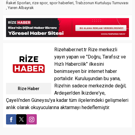
Raket Sporları
,
rize spor
,
spor haberleri
,
Trabzonun Kurtuluşu Turnuvası
,
Yaren Albayrak
Rizehaber.net.tr Rize merkezli
yayın yapan ve "Doğru, Tarafsız ve
Hızlı Habercilik" ilkesini
benimseyen bir internet haber
portalıdır. Kuruluşundan bu yana,
Rize’nin sadece merkezinde değil;
Rize Haber
Ardeşen'den İkizdere'ye,
Çayeli'nden Güneysu'ya kadar tüm ilçelerindeki gelişmeleri
anlık olarak okuyucularına aktarmayı hedeflemiştir.