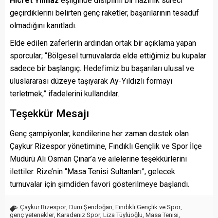
Hicret Yılmaz
eşliğinde disiplinli bir hazırlık süreci
geçirdiklerini belirten genç raketler, başarılarının tesadüf
olmadığını kanıtladı.
Elde edilen zaferlerin ardından ortak bir açıklama yapan
sporcular; “Bölgesel turnuvalarda elde ettiğimiz bu kupalar
sadece bir başlangıç. Hedefimiz bu başarıları ulusal ve
uluslararası düzeye taşıyarak Ay-Yıldızlı formayı
terletmek,” ifadelerini kullandılar.
Teşekkür Mesajı
Genç şampiyonlar, kendilerine her zaman destek olan
Çaykur Rizespor yönetimine, Fındıklı Gençlik ve Spor İlçe
Müdürü Ali Osman Çınar’a ve ailelerine teşekkürlerini
ilettiler. Rize’nin “Masa Tenisi Sultanları”, gelecek
turnuvalar için şimdiden favori gösterilmeye başlandı.
Çaykur Rizespor
,
Duru Şendoğan
,
Fındıklı Gençlik ve Spor
,
genç yetenekler
,
Karadeniz Spor
,
Liza Tüylüoğlu
,
Masa Tenisi
,