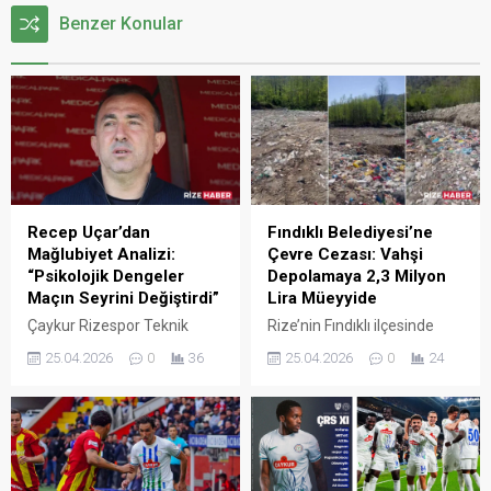
Benzer Konular
Recep Uçar’dan
Fındıklı Belediyesi’ne
Mağlubiyet Analizi:
Çevre Cezası: Vahşi
“Psikolojik Dengeler
Depolamaya 2,3 Milyon
Maçın Seyrini Değiştirdi”
Lira Müeyyide
Çaykur Rizespor Teknik
Rize’nin Fındıklı ilçesinde
Direktörü Recep Uçar, 2-0
çöplerin açık alana
25.04.2026
0
36
25.04.2026
0
24
kaybedilen Kayserispor
döküldüğünü tespit eden
mücadelesinin ardından
Çevre, Şehircilik ve İklim
çarpıcı açıklamalarda
Değişikliği Bakanlığı, Fındıklı
bulundu. Uçar, iptal edilen
Belediyesi’ne rekor ceza
gol ve çıkan kartların takımı
uyguladı. Bakanlık ayrıca
psikolojik olarak etkilediğini
belediye hakkında suç