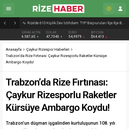
Rize’de 610 Kişilik Dev İstihdam: TYP Başvuruları İlçe İlçe Başladı!
GRAM ALTIN
DOLAR
EURO
BITCOIN
6.587,65
47,7040
54,9979
$64.413
Anasayfa
Çaykur Rizespor Haberleri
Trabzon’da Rize Fırtınası: Çaykur Rizesporlu Raketler Kürsüye
Ambargo Koydu!
Trabzon’da Rize Fırtınası:
Çaykur Rizesporlu Raketler
Kürsüye Ambargo Koydu!
Trabzon’un düşman işgalinden kurtuluşunun 108. yılı