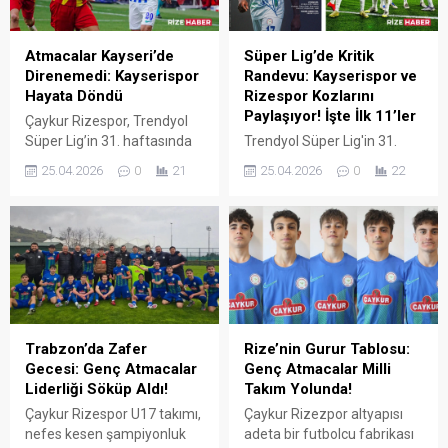
vurguladı.
duyurusunda bulundu.
Atmacalar Kayseri’de
Süper Lig’de Kritik
Direnemedi: Kayserispor
Randevu: Kayserispor ve
Hayata Döndü
Rizespor Kozlarını
Paylaşıyor! İşte İlk 11’ler
Çaykur Rizespor, Trendyol
Süper Lig’in 31. haftasında
Trendyol Süper Lig'in 31.
konuk olduğu Kayserispor
haftasında adeta bir "strateji
25.04.2026
0
21
25.04.2026
0
22
karşısında sahadan 2-0’lık
savaşı" yaşanıyor. Küme
mağlubiyetle ayrıldı. VAR
düşme hattından
kararları ve son bölümdeki
uzaklaşmak isteyen
gollere engel olamayan
Zecorner Kayserispor,
yeşil-mavililer, rakibinin
yükselişini sürdüren Çaykur
küme düşme hattından
Rizespor'u ağırlıyor.
kurtulmasına engel olamadı.
Trabzon’da Zafer
Rize’nin Gurur Tablosu:
Gecesi: Genç Atmacalar
Genç Atmacalar Milli
Liderliği Söküp Aldı!
Takım Yolunda!
Çaykur Rizespor U17 takımı,
Çaykur Rizezpor altyapısı
nefes kesen şampiyonluk
adeta bir futbolcu fabrikası