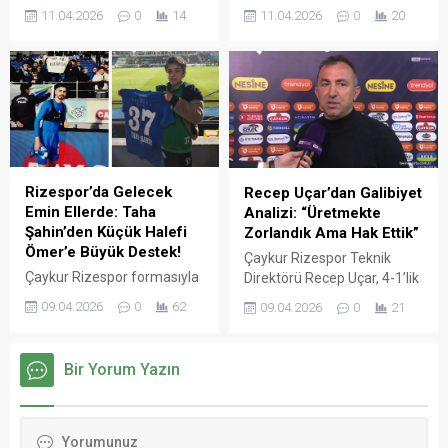
maçında deplasmanda
gibi çalışmaya devam
11.04.2026
0
14
11.04.2026
0
20
Trabzonspor’u 3-2 mağlup
ediyor. Teknik direktör Aydın
ederek grubu lider
Turan’ın tedrisatından geçen
tamamladı ve Türkiye
5 pırlanta isim, ay-yıldızlı
Finalleri biletini cebine
formayı giymek üzere U14
koydu.
Milli Takımı kampına davet
edildi.
Rizespor’da Gelecek
Recep Uçar’dan Galibiyet
Emin Ellerde: Taha
Analizi: “Üretmekte
Şahin’den Küçük Halefi
Zorlandık Ama Hak Ettik”
Ömer’e Büyük Destek!
Çaykur Rizespor Teknik
Çaykur Rizespor formasıyla
Direktörü Recep Uçar, 4-1’lik
100. maçına çıkarak "Dalya"
Samsunspor galibiyetinin
09.04.2026
0
62
09.04.2026
0
21
diyen Muhammet Taha
ardından konuştu. Uçar,
Şahin, maç sonunda
maçın başında
akademinin parlayan yıldızı
zorlandıklarını ancak net bir
Bir Yorum Yazın
Ömer Cerrahoğlu ile bir
skorla kazanmanın
araya geldi. Duygusal anların
mutluluğunu yaşadıklarını
yaşandığı buluşmada küçük
belirtti.
Ömer, "Büyüyünce Taha