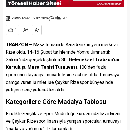
Yayınlama: 16.02.2026
0
47
A
A
1
+
-
TRABZON –
Masa tenisinde Karadeniz’in yeni merkezi
Rize oldu. 14-15 Şubat tarihlerinde Yomra Jimnastik
Salonu’nda gerçekleştirilen
30. Geleneksel Trabzon’un
Kurtuluşu Masa Tenisi Turnuvası
, 100’den fazla
sporcunun kıyasıya mücadelesine sahne oldu. Turnuvaya
damga vuran isimler ise Çaykur Rizespor bünyesinde
yetişen genç yetenekler oldu.
Kategorilere Göre Madalya Tablosu
Fındıklı Gençlik ve Spor Müdürlüğü kurslarında hazırlanan
ve Çaykur Rizespor lisansıyla yarışan sporcular, turnuvayı
“madalya yağmuru” ile tamamladı: