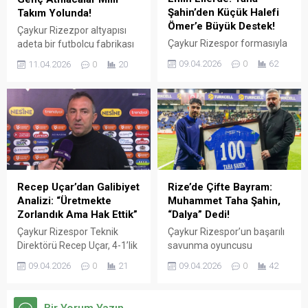
Şahin’den Küçük Halefi
Takım Yolunda!
Ömer’e Büyük Destek!
Çaykur Rizezpor altyapısı
Çaykur Rizespor formasıyla
adeta bir futbolcu fabrikası
100. maçına çıkarak "Dalya"
gibi çalışmaya devam
09.04.2026
0
62
11.04.2026
0
20
diyen Muhammet Taha
ediyor. Teknik direktör Aydın
Şahin, maç sonunda
Turan’ın tedrisatından geçen
akademinin parlayan yıldızı
5 pırlanta isim, ay-yıldızlı
Ömer Cerrahoğlu ile bir
formayı giymek üzere U14
araya geldi. Duygusal anların
Milli Takımı kampına davet
yaşandığı buluşmada küçük
edildi.
Ömer, "Büyüyünce Taha
Şahin gibi olacağım" dedi.
Recep Uçar’dan Galibiyet
Rize’de Çifte Bayram:
Analizi: “Üretmekte
Muhammet Taha Şahin,
Zorlandık Ama Hak Ettik”
“Dalya” Dedi!
Çaykur Rizespor Teknik
Çaykur Rizespor’un başarılı
Direktörü Recep Uçar, 4-1’lik
savunma oyuncusu
Samsunspor galibiyetinin
Muhammet Taha Şahin,
09.04.2026
0
21
09.04.2026
0
42
ardından konuştu. Uçar,
Samsunspor karşısında
maçın başında
oynanan Karadeniz
zorlandıklarını ancak net bir
derbisinde yeşil-mavi