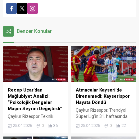
Benzer Konular
Recep Uçar’dan
Atmacalar Kayseri’de
Mağlubiyet Analizi:
Direnemedi: Kayserispor
“Psikolojik Dengeler
Hayata Döndü
Maçın Seyrini Değiştirdi”
Çaykur Rizespor, Trendyol
Çaykur Rizespor Teknik
Süper Lig’in 31. haftasında
Direktörü Recep Uçar, 2-0
konuk olduğu Kayserispor
25.04.2026
0
36
25.04.2026
0
22
kaybedilen Kayserispor
karşısında sahadan 2-0’lık
mücadelesinin ardından
mağlubiyetle ayrıldı. VAR