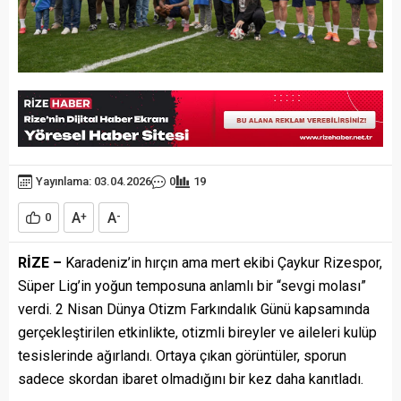
Yayınlama: 03.04.2026
0
19
A
A
0
+
-
RİZE –
Karadeniz’in hırçın ama mert ekibi Çaykur Rizespor,
Süper Lig’in yoğun temposuna anlamlı bir “sevgi molası”
verdi. 2 Nisan Dünya Otizm Farkındalık Günü kapsamında
gerçekleştirilen etkinlikte, otizmli bireyler ve aileleri kulüp
tesislerinde ağırlandı. Ortaya çıkan görüntüler, sporun
sadece skordan ibaret olmadığını bir kez daha kanıtladı.