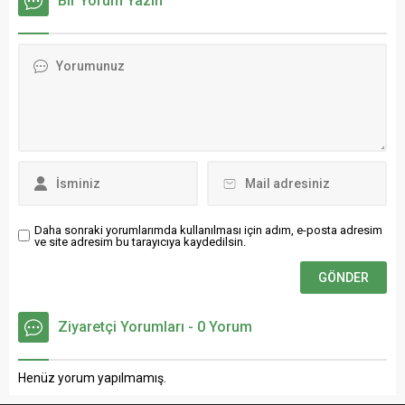
Bir Yorum Yazın
skorla kazanmanın
formayla 100. resmi maçına
mutluluğunu yaşadıklarını
çıkarak kariyerinde
belirtti.
unutulmaz bir kilometre
taşına imza attı.
Daha sonraki yorumlarımda kullanılması için adım, e-posta adresim
ve site adresim bu tarayıcıya kaydedilsin.
Ziyaretçi Yorumları - 0 Yorum
Henüz yorum yapılmamış.