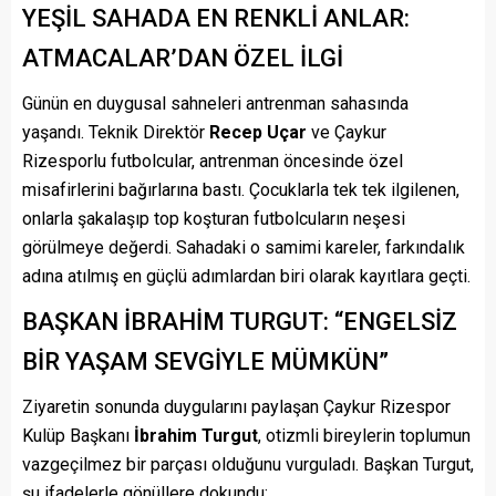
YEŞİL SAHADA EN RENKLİ ANLAR:
ATMACALAR’DAN ÖZEL İLGİ
Günün en duygusal sahneleri antrenman sahasında
yaşandı. Teknik Direktör
Recep Uçar
ve Çaykur
Rizesporlu futbolcular, antrenman öncesinde özel
misafirlerini bağırlarına bastı. Çocuklarla tek tek ilgilenen,
onlarla şakalaşıp top koşturan futbolcuların neşesi
görülmeye değerdi. Sahadaki o samimi kareler, farkındalık
adına atılmış en güçlü adımlardan biri olarak kayıtlara geçti.
BAŞKAN İBRAHİM TURGUT: “ENGELSİZ
BİR YAŞAM SEVGİYLE MÜMKÜN”
Ziyaretin sonunda duygularını paylaşan Çaykur Rizespor
Kulüp Başkanı
İbrahim Turgut
, otizmli bireylerin toplumun
vazgeçilmez bir parçası olduğunu vurguladı. Başkan Turgut,
şu ifadelerle gönüllere dokundu: