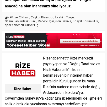
aşacağına olan inancımızı yineliyoruz.
#Rize
,
2 Nisan
,
Çaykur Rizespor
,
İbrahim Turgut
,
Otizm Farkındalık Günü
,
Recep Uçar
,
Son Dakika
,
Sosyal Sorumluluk
,
spor haberleri
,
Süper Lig
Rizehaber.net.tr Rize merkezli
yayın yapan ve "Doğru, Tarafsız ve
Hızlı Habercilik" ilkesini
benimseyen bir internet haber
portalıdır. Kuruluşundan bu yana,
Rize’nin sadece merkezinde değil;
Rize Haber
Ardeşen'den İkizdere'ye,
Çayeli'nden Güneysu'ya kadar tüm ilçelerindeki gelişmeleri
anlık olarak okuyucularına aktarmayı hedeflemiştir.