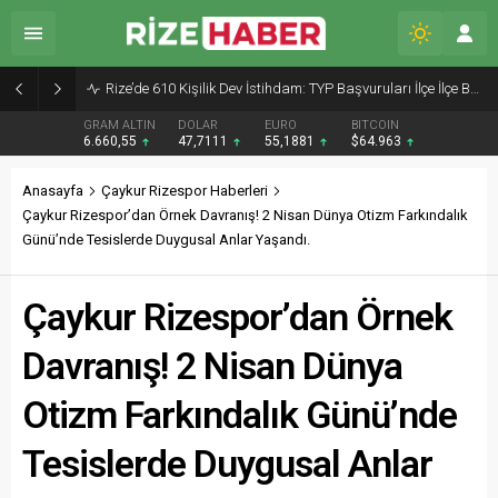
Rize’de 610 Kişilik Dev İstihdam: TYP Başvuruları İlçe İlçe Başladı!
GRAM ALTIN
DOLAR
EURO
BITCOIN
6.660,55
47,7111
55,1881
$64.963
Anasayfa
Çaykur Rizespor Haberleri
Çaykur Rizespor’dan Örnek Davranış! 2 Nisan Dünya Otizm Farkındalık
Günü’nde Tesislerde Duygusal Anlar Yaşandı.
Çaykur Rizespor’dan Örnek
Davranış! 2 Nisan Dünya
Otizm Farkındalık Günü’nde
Tesislerde Duygusal Anlar