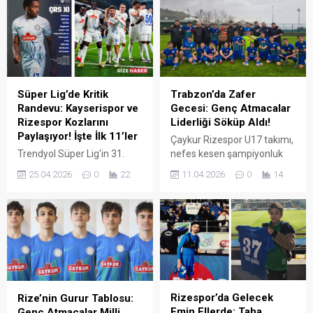
çarpıcı açıklamalarda
kararları ve son bölümdeki
bulundu. Uçar, iptal edilen
gollere engel olamayan
gol ve çıkan kartların takımı
yeşil-mavililer, rakibinin
psikolojik olarak etkilediğini
küme düşme hattından
vurguladı.
kurtulmasına engel olamadı.
Süper Lig’de Kritik
Trabzon’da Zafer
Randevu: Kayserispor ve
Gecesi: Genç Atmacalar
Rizespor Kozlarını
Liderliği Söküp Aldı!
Paylaşıyor! İşte İlk 11’ler
Çaykur Rizespor U17 takımı,
Trendyol Süper Lig'in 31.
nefes kesen şampiyonluk
haftasında adeta bir "strateji
maçında deplasmanda
25.04.2026
0
22
11.04.2026
0
14
savaşı" yaşanıyor. Küme
Trabzonspor’u 3-2 mağlup
düşme hattından
ederek grubu lider
uzaklaşmak isteyen
tamamladı ve Türkiye
Zecorner Kayserispor,
Finalleri biletini cebine
yükselişini sürdüren Çaykur
koydu.
Rizespor'u ağırlıyor.
Rizespor’da Gelecek
Rize’nin Gurur Tablosu:
Emin Ellerde: Taha
Genç Atmacalar Milli